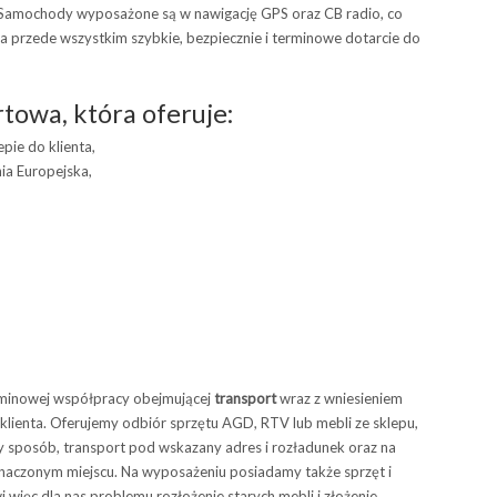
e. Samochody wyposażone są w nawigację GPS oraz CB radio, co
a przede wszystkim szybkie, bezpiecznie i terminowe dotarcie do
towa, która oferuje:
pie do klienta,
nia Europejska,
rminowej współpracy obejmującej
transport
wraz z wniesieniem
lienta. Oferujemy odbiór sprzętu AGD, RTV lub mebli ze sklepu,
ny sposób, transport pod wskazany adres i rozładunek oraz na
yznaczonym miejscu. Na wyposażeniu posiadamy także sprzęt i
 więc dla nas problemu rozłożenie starych mebli i złożenie