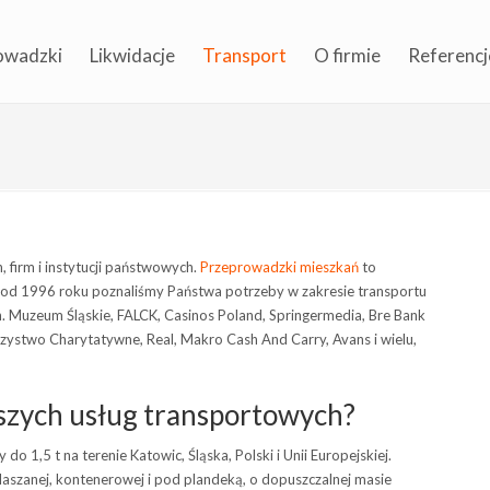
owadzki
Likwidacje
Transport
O firmie
Referencj
 firm i instytucji państwowych.
Przeprowadzki mieszkań
to
e od 1996 roku poznaliśmy Państwa potrzeby w zakresie transportu
.in. Muzeum Śląskie, FALCK, Casinos Poland, Springermedia, Bre Bank
rzystwo Charytatywne, Real, Makro Cash And Carry, Avans i wielu,
szych usług transportowych?
o 1,5 t na terenie Katowic, Śląska, Polski i Unii Europejskiej.
szanej, kontenerowej i pod plandeką, o dopuszczalnej masie