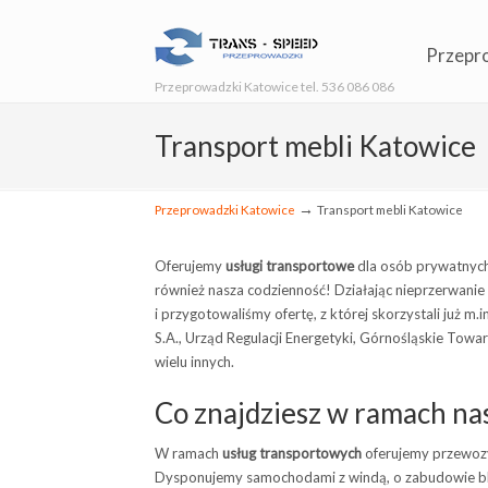
Przepr
Przeprowadzki Katowice tel. 536 086 086
Transport mebli Katowice
→
Przeprowadzki Katowice
Transport mebli Katowice
Oferujemy
usługi transportowe
dla osób prywatnych,
również nasza codzienność! Działając nieprzerwani
i przygotowaliśmy ofertę, z której skorzystali już m
S.A., Urząd Regulacji Energetyki, Górnośląskie Towa
wielu innych.
Co znajdziesz w ramach na
W ramach
usług transportowych
oferujemy przewozy d
Dysponujemy samochodami z windą, o zabudowie bla