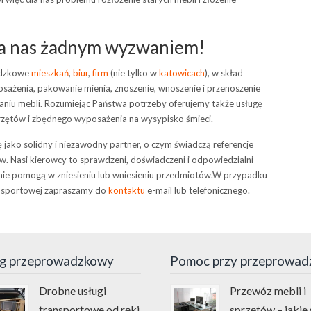
dla nas żadnym wyzwaniem!
adzkowe
mieszkań
,
biur
,
firm
(nie tylko w
katowicach
), w skład
ażenia, pakowanie mienia, znoszenie, wnoszenie i przenoszenie
aniu mebli. Rozumiejąc Państwa potrzeby oferujemy także usługę
rzętów i zbędnego wyposażenia na wysypisko śmieci.
ię jako solidny i niezawodny partner, o czym świadczą referencje
. Nasi kierowcy to sprawdzeni, doświadczeni i odpowiedzialni
tnie pomogą w zniesieniu lub wniesieniu przedmiotów.W przypadku
ansportowej zapraszamy do
kontaktu
e-mail lub telefonicznego.
g przeprowadzkowy
Pomoc przy przeprowad
Drobne usługi
Przewóz mebli i
transportowe od ręki
sprzętów – jakie 