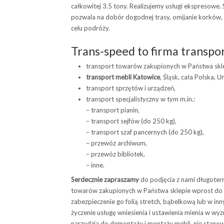
całkowitej 3.5 tony. Realizujemy usługi ekspresow
pozwala na dobór dogodnej trasy, omijanie korków, 
celu podróży.
Trans-speed to firma transpor
transport towarów zakupionych w Państwa skle
transport mebli Katowice
, Śląsk, cała Polska, U
transport sprzętów i urządzeń,
transport specjalistyczny w tym m.in.:
– transport pianin,
– transport sejfów (do 250 kg),
– transport szaf pancernych (do 250 kg),
– przewóz archiwum,
– przewóz bibliotek,
– inne.
Serdecznie zapraszamy
do podjęcia z nami długote
towarów zakupionych w Państwa sklepie wprost do k
zabezpieczenie go folią stretch, bąbelkową lub w in
życzenie usługę wniesienia i ustawienia mienia w w
narzędzia do demontażu i montażu mebli, nie stanowi