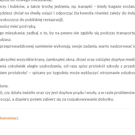
alerzy i kubków, a także trochę jedzenia, np. kanapki – kiedy bagaże zost
ziesz chciał na chwilę usiąść i odpocząć (ta kwestia również zależy do in
yskoczysz do pobliskiej restauracji).
usisz mieć pod ręką.
go mieszkania; zadbaj o to, by na pewno nie zgubiły się podczas transpor
adzasz.
 przeprowadzkowej sumiennie wykonują swoje zadania, warto nadzorować ich
akręciłeś wszystkie krany, zamknąłeś okna, drzwi oraz odciąłeś dopływ medió
nia cokolwiek uległo uszkodzeniu, od razu spisz protokół szkody z prze
aniem protokołu! – spisany po tygodniu może wykluczyć otrzymanie odszkodo
ione.
, czy działa światło oraz czy jest dopływ prądu i wody, a w razie problemów
począć, a dopiero potem zabierz się za rozpakowywanie dobytku.
 komentarz