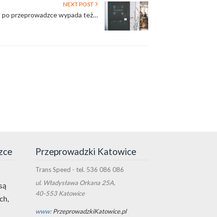
NEXT POST
 – po przeprowadzce wypada też…
zce
Przeprowadzki Katowice
Trans Speed
- tel.
536 086 086
ul.
Władysława Orkana 25A
,
są
40-553
Katowice
ch,
www:
PrzeprowadzkiKatowice.pl