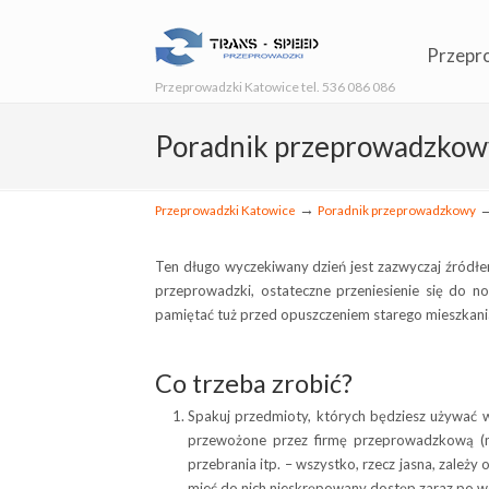
Przepr
Przeprowadzki Katowice tel. 536 086 086
Poradnik przeprowadzkowy.
→
Przeprowadzki Katowice
Poradnik przeprowadzkowy
Ten długo wyczekiwany dzień jest zazwyczaj źródłe
przeprowadzki, ostateczne przeniesienie się do no
pamiętać tuż przed opuszczeniem starego mieszkania
Co trzeba zrobić?
Spakuj przedmioty, których będziesz używać w
przewożone przez firmę przeprowadzkową (m
przebrania itp. – wszystko, rzecz jasna, zależ
mieć do nich nieskrępowany dostęp zaraz po w