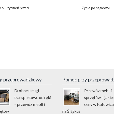
 6 – tydzień przed
Życie po sąsiedzku
g przeprowadzkowy
Pomoc przy przeprowad
Drobne usługi
Przewóz mebli i
transportowe od ręki
sprzętów – jakie 
– przewóz mebli i
ceny w Katowica
zętów
na Śląsku?