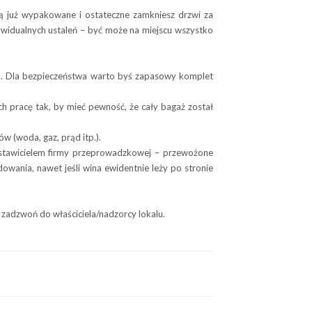
aną już wypakowane i ostateczne zamkniesz drzwi za
dywidualnych ustaleń – być może na miejscu wszystko
tu. Dla bezpieczeństwa warto byś zapasowy komplet
 pracę tak, by mieć pewność, że cały bagaż został
w (woda, gaz, prąd itp.).
dstawicielem firmy przeprowadzkowej – przewożone
wania, nawet jeśli wina ewidentnie leży po stronie
 zadzwoń do właściciela/nadzorcy lokalu.