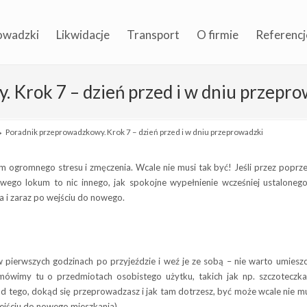
owadzki
Likwidacje
Transport
O firmie
Referencj
 Krok 7 – dzień przed i w dniu przepr
→
Poradnik przeprowadzkowy. Krok 7 – dzień przed i w dniu przeprowadzki
m ogromnego stresu i zmęczenia. Wcale nie musi tak być! Jeśli przez poprz
wego lokum to nic innego, jak spokojne wypełnienie wcześniej ustalonego 
 i zaraz po wejściu do nowego.
 pierwszych godzinach po przyjeździe i weź je ze sobą – nie warto umiesz
ówimy tu o przedmiotach osobistego użytku, takich jak np. szczoteczk
y od tego, dokąd się przeprowadzasz i jak tam dotrzesz, być może wcale nie 
ejściu do nowego mieszkania).