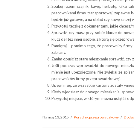
Spakuj razem czajnik, kawę, herbatę, kilka t
pracownikami firmy transportowej, zapewne będ
będzie już gotowe, a na obiad czy kawę raczej w
Przygotuj teczkę z dokumentami, jakie chcesz/m
Sprawdź, czy masz przy sobie klucze do nowe
klucz dał też innej osobie, z którą się przeprow
Pamiętaj – pomimo tego, że pracownicy firmy
zabrany.
Zanim opuścisz stare mieszkanie sprawdź, czy z
Jeśli podczas wprowadzki do nowego mieszka
mienie jest ubezpieczone. Nie zwlekaj ze spis
pracowników firmy przeprowadzkowej.
Upewnij się, że wszystkie kartony zostały wnies
Kiedy wjedziesz do nowego mieszkania, sprawdź
Przygotuj miejsce, w którym można usiąść i od
Na maj 13, 2015
/
Poradnik przeprowadzkowy
/
Dodaj